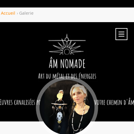
Yozenco.com
Accueil
›
Galerie